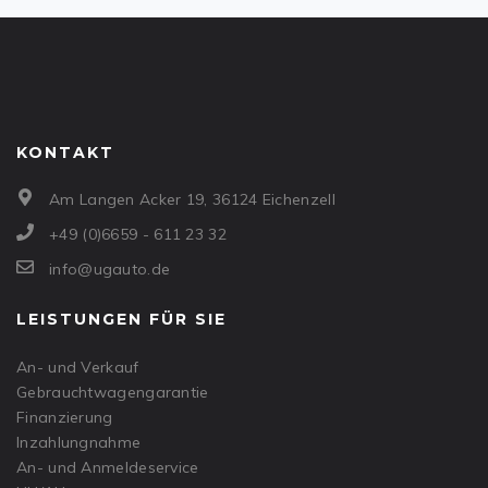
KONTAKT
Am Langen Acker 19, 36124 Eichenzell
+49 (0)6659 - 611 23 32
info@ugauto.de
LEISTUNGEN FÜR SIE
An- und Verkauf
Gebrauchtwagengarantie
Finanzierung
Inzahlungnahme
An- und Anmeldeservice