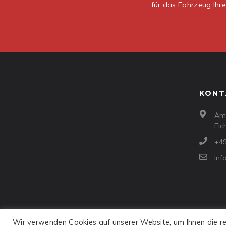
für das Fahrzeug Ihr
KONT
Am 
Eic
+49
in
Wir verwenden Cookies auf unserer Website, um Ihnen die rel