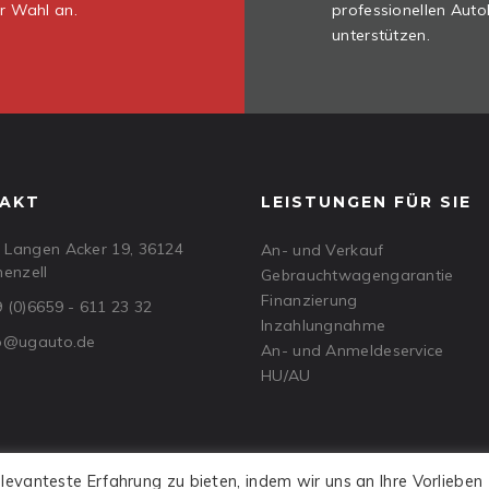
er Wahl an.
professionellen Auto
unterstützen.
AKT
LEISTUNGEN FÜR SIE
Langen Acker 19, 36124
An- und Verkauf
henzell
Gebrauchtwagengarantie
Finanzierung
 (0)6659 - 611 23 32
Inzahlungnahme
fo@ugauto.de
An- und Anmeldeservice
HU/AU
evanteste Erfahrung zu bieten, indem wir uns an Ihre Vorlieben